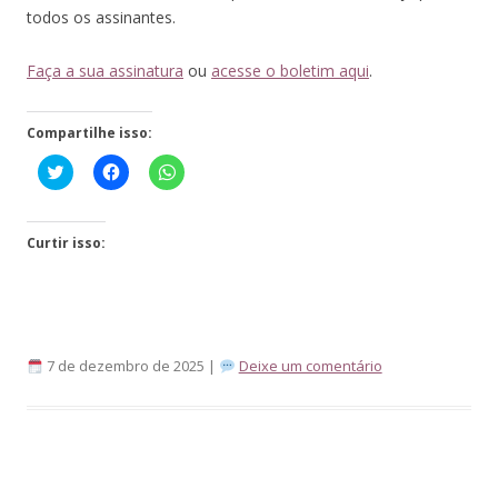
todos os assinantes.
Faça a sua assinatura
ou
acesse o boletim aqui
.
Compartilhe isso:
Click
Clique
Clique
to
para
para
share
compartilhar
compartilhar
on
no
no
Twitter(abre
Facebook(abre
WhatsApp(abre
em
em
em
Curtir isso:
nova
nova
nova
janela)
janela)
janela)
7 de dezembro de 2025 |
Deixe um comentário