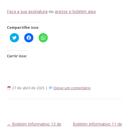
Faça a sua assinatura
ou
acesse o boletim aqui
.
Compartilhe isso:
Click
Clique
Clique
to
para
para
share
compartilhar
compartilhar
on
no
no
Twitter(abre
Facebook(abre
WhatsApp(abre
em
em
em
Curtir isso:
nova
nova
nova
janela)
janela)
janela)
27 de abril de 2025 |
Deixe um comentário
Navegação
←
Boletim Informativo 13 de
Boletim Informativo 11 de