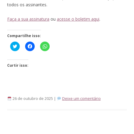
todos os assinantes.
Faça a sua assinatura
ou
acesse o boletim aqui
.
Compartilhe isso:
Click
Clique
Clique
to
para
para
share
compartilhar
compartilhar
on
no
no
Twitter(abre
Facebook(abre
WhatsApp(abre
em
em
em
Curtir isso:
nova
nova
nova
janela)
janela)
janela)
26 de outubro de 2025 |
Deixe um comentário