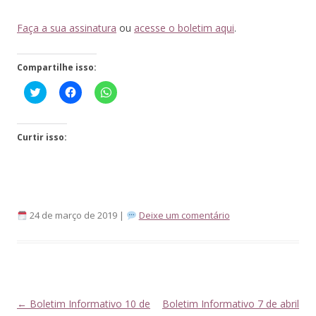
Faça a sua assinatura
ou
acesse o boletim aqui
.
Compartilhe isso:
Click
Clique
Clique
to
para
para
share
compartilhar
compartilhar
on
no
no
Twitter(abre
Facebook(abre
WhatsApp(abre
em
em
em
Curtir isso:
nova
nova
nova
janela)
janela)
janela)
24 de março de 2019 |
Deixe um comentário
Navegação
←
Boletim Informativo 10 de
Boletim Informativo 7 de abril