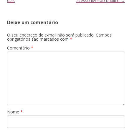
de
dias
acesso livre ao público
→
posts
Deixe um comentário
O seu endereço de e-mail não será publicado.
Campos
obrigatórios são marcados com
*
Comentário
*
Nome
*