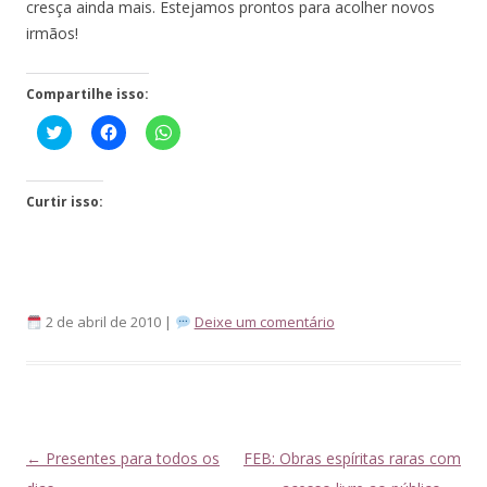
cresça ainda mais. Estejamos prontos para acolher novos
irmãos!
Compartilhe isso:
Click
Clique
Clique
to
para
para
share
compartilhar
compartilhar
on
no
no
Twitter(abre
Facebook(abre
WhatsApp(abre
em
em
em
Curtir isso:
nova
nova
nova
janela)
janela)
janela)
2 de abril de 2010 |
Deixe um comentário
Navegação
←
Presentes para todos os
FEB: Obras espíritas raras com