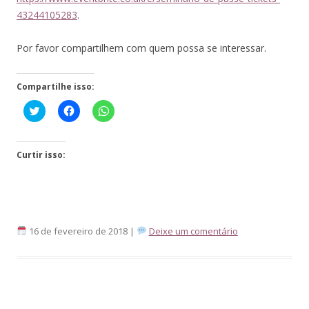
43244105283
.
Por favor compartilhem com quem possa se interessar.
Compartilhe isso:
Click
Clique
Clique
to
para
para
share
compartilhar
compartilhar
on
no
no
Twitter(abre
Facebook(abre
WhatsApp(abre
em
em
em
Curtir isso:
nova
nova
nova
janela)
janela)
janela)
16 de fevereiro de 2018 |
Deixe um comentário