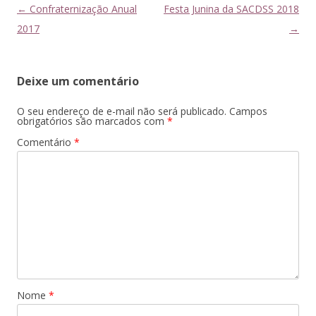
Navegação
←
Confraternização Anual
Festa Junina da SACDSS 2018
de
2017
→
posts
Deixe um comentário
O seu endereço de e-mail não será publicado.
Campos
obrigatórios são marcados com
*
Comentário
*
Nome
*