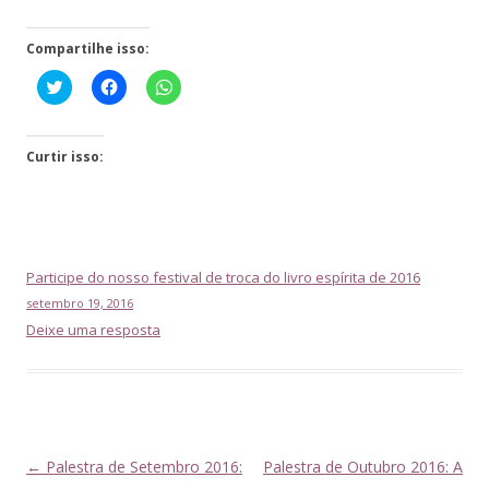
Compartilhe isso:
Click
Clique
Clique
to
para
para
share
compartilhar
compartilhar
on
no
no
Twitter(abre
Facebook(abre
WhatsApp(abre
em
em
em
Curtir isso:
nova
nova
nova
janela)
janela)
janela)
Participe do nosso festival de troca do livro espírita de 2016
setembro 19, 2016
Deixe uma resposta
Navegação
←
Palestra de Setembro 2016:
Palestra de Outubro 2016: A