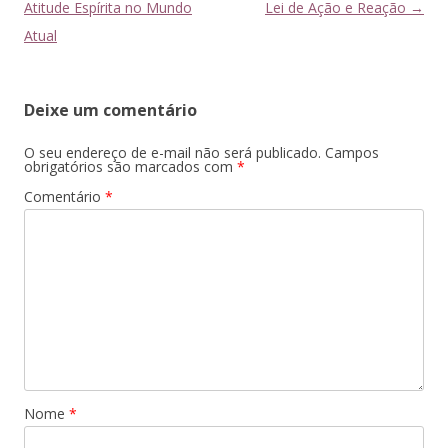
de
Atitude Espírita no Mundo
Lei de Ação e Reação
→
posts
Atual
Deixe um comentário
O seu endereço de e-mail não será publicado.
Campos
obrigatórios são marcados com
*
Comentário
*
Nome
*