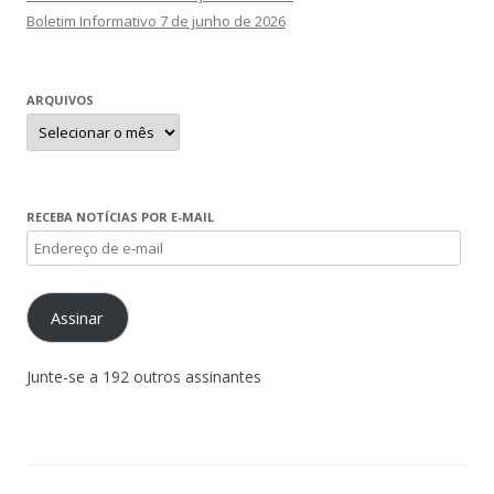
Boletim Informativo 7 de junho de 2026
ARQUIVOS
Arquivos
RECEBA NOTÍCIAS POR E-MAIL
Endereço
de
e-
Assinar
mail
Junte-se a 192 outros assinantes