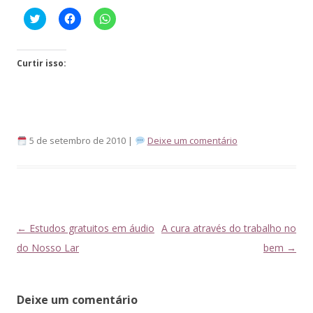
Click
Clique
Clique
to
para
para
share
compartilhar
compartilhar
on
no
no
Twitter(abre
Facebook(abre
WhatsApp(abre
em
em
em
Curtir isso:
nova
nova
nova
janela)
janela)
janela)
5 de setembro de 2010 |
Deixe um comentário
Navegação
←
Estudos gratuitos em áudio
A cura através do trabalho no
de
do Nosso Lar
bem
→
posts
Deixe um comentário