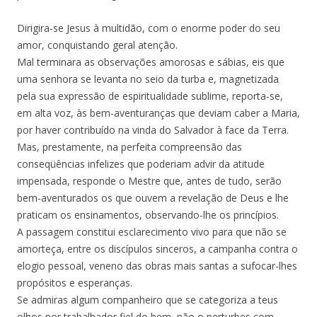
Dirigira-se Jesus à multidão, com o enorme poder do seu
amor, conquistando geral atenção.
Mal terminara as observações amorosas e sábias, eis que
uma senhora se levanta no seio da turba e, magnetizada
pela sua expressão de espiritualidade sublime, reporta-se,
em alta voz, às bem-aventuranças que deviam caber a Maria,
por haver contribuído na vinda do Salvador à face da Terra.
Mas, prestamente, na perfeita compreensão das
conseqüências infelizes que poderiam advir da atitude
impensada, responde o Mestre que, antes de tudo, serão
bem-aventurados os que ouvem a revelação de Deus e lhe
praticam os ensinamentos, observando-lhe os princípios.
A passagem constitui esclarecimento vivo para que não se
amorteça, entre os discípulos sinceros, a campanha contra o
elogio pessoal, veneno das obras mais santas a sufocar-lhes
propósitos e esperanças.
Se admiras algum companheiro que se categoriza a teus
olhos por trabalhador fiel do bem, não o perturbes com