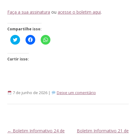
Faça a sua assinatura
ou
acesse o boletim aqui
.
Compartilhe isso:
Click
Clique
Clique
to
para
para
share
compartilhar
compartilhar
on
no
no
Twitter(abre
Facebook(abre
WhatsApp(abre
em
em
em
Curtir isso:
nova
nova
nova
janela)
janela)
janela)
7 de junho de 2026 |
Deixe um comentário
Navegação
←
Boletim Informativo 24 de
Boletim Informativo 21 de