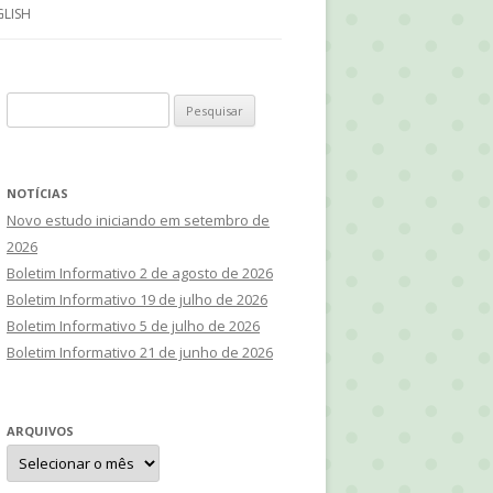
PESQUISA
GLISH
RÁDIOS E TVS ESPÍRITAS ONLINE
UT SPIRITISM
THE SPIRITS’ BOOK –
PROLEGOMENA
Pesquisar
ESTUDO 2019
S AND ARTICLES
por:
ESTUDO 2018
 TO KNOW SPIRITISM
NOTÍCIAS
ITISM EASILY EXPLAINED
DIALETIC OF OPPOSITES:
Novo estudo iniciando em setembro de
SPIRITUALISM VS MATERIALISM
2026
 LORD’S CHOICE
Boletim Informativo 2 de agosto de 2026
GRAPHIES
ALLAN KARDEC
Boletim Informativo 19 de julho de 2026
Boletim Informativo 5 de julho de 2026
ITIST GROUPS IN THE UK
ARTHUR CONAN DOYLE
Boletim Informativo 21 de junho de 2026
DOYLE ON KARDEC
ARQUIVOS
BEZERRA DE MENEZES
Arquivos
CHICO XAVIER