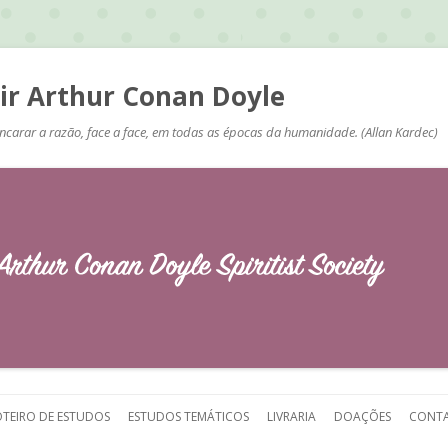
Sir Arthur Conan Doyle
ncarar a razão, face a face, em todas as épocas da humanidade. (Allan Kardec)
Pular
para
TEIRO DE ESTUDOS
ESTUDOS TEMÁTICOS
LIVRARIA
DOAÇÕES
CONT
o
conteúdo