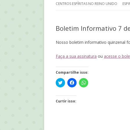
CENTROS ESPÍRITAS NO REINO UNIDO
ESPI
HI
Boletim Informativo 7 de
CO
PR
Nosso boletim informativo quinzenal fo
DO
Faça a sua assinatura
ou
acesse o bole
KA
Compartilhe isso:
ME
Click
Clique
Clique
to
para
para
share
compartilhar
compartilhar
on
no
no
Twitter(abre
Facebook(abre
WhatsApp(abre
em
em
em
Curtir isso:
nova
nova
nova
janela)
janela)
janela)