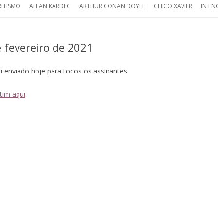
RITISMO
ALLAN KARDEC
ARTHUR CONAN DOYLE
CHICO XAVIER
IN EN
STÓRIA DO ESPIRITISMO
PALESTRA: SIR ARTHUR CONAN
PINGA FOGO
ABO
DOYLE – ESPÍRITA OU
 fevereiro de 2021
DIFICAÇÃO ESPÍRITA
NEW
ESPIRITUALISTA?
OLEGÔMENOS DE O LIVRO
GET
i enviado hoje para todos os assinantes.
S ESPÍRITOS
SPIR
tim aqui
.
RDECPEDIA
THE
DIUNIDADE NO COTIDIANO
BIO
SPIR