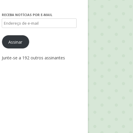
RECEBA NOTÍCIAS POR E-MAIL
Endereço
de
e-
Assinar
mail
Junte-se a 192 outros assinantes