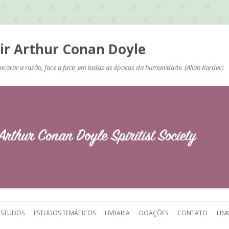
Sir Arthur Conan Doyle
ncarar a razão, face a face, em todas as épocas da humanidade. (Allan Kardec)
Pular
para
ESTUDOS
ESTUDOS TEMÁTICOS
LIVRARIA
DOAÇÕES
CONTATO
LIN
o
conteúdo