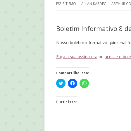
ESPIRITISMO
ALLAN KARDEC
ARTHUR C
HISTÓRIA DO ESPIRITISMO
PALESTRA
DOYLE – E
Boletim Informativo 8 d
CODIFICAÇÃO ESPÍRITA
ESPIRITUA
PROLEGÔMENOS DE O LIVRO
Nosso boletim informativo quinzenal fo
DOS ESPÍRITOS
Faça a sua assinatura
ou
acesse o bole
KARDECPEDIA
Compartilhe isso:
MEDIUNIDADE NO COTIDIANO
Click
Clique
Clique
to
para
para
share
compartilhar
compartilhar
on
no
no
Twitter(abre
Facebook(abre
WhatsApp(abre
em
em
em
Curtir isso:
nova
nova
nova
janela)
janela)
janela)