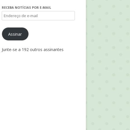
RECEBA NOTÍCIAS POR E-MAIL
Endereço
de
e-
Assinar
mail
Junte-se a 192 outros assinantes