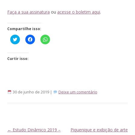
Faça a sua assinatura
ou
acesse o boletim aqui
.
Compartilhe isso:
Click
Clique
Clique
to
para
para
share
compartilhar
compartilhar
on
no
no
Twitter(abre
Facebook(abre
WhatsApp(abre
em
em
em
Curtir isso:
nova
nova
nova
janela)
janela)
janela)
30 de junho de 2019 |
Deixe um comentário
Navegação
←
Estudo Dinâmico 2019 –
Piquenique e exibição de arte