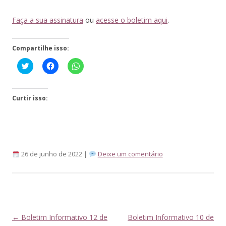
Faça a sua assinatura
ou
acesse o boletim aqui
.
Compartilhe isso:
Click
Clique
Clique
to
para
para
share
compartilhar
compartilhar
on
no
no
Twitter(abre
Facebook(abre
WhatsApp(abre
em
em
em
Curtir isso:
nova
nova
nova
janela)
janela)
janela)
26 de junho de 2022 |
Deixe um comentário
Navegação
←
Boletim Informativo 12 de
Boletim Informativo 10 de