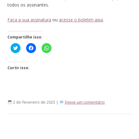
todos os assinantes.
Faça a sua assinatura
ou
acesse o boletim aqui
.
Compartilhe isso:
Click
Clique
Clique
to
para
para
share
compartilhar
compartilhar
on
no
no
Twitter(abre
Facebook(abre
WhatsApp(abre
em
em
em
Curtir isso:
nova
nova
nova
janela)
janela)
janela)
2 de fevereiro de 2025 |
Deixe um comentário