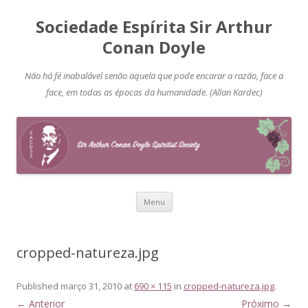
Sociedade Espírita Sir Arthur
Conan Doyle
Não há fé inabalável senão aquela que pode encarar a razão, face a
face, em todas as épocas da humanidade. (Allan Kardec)
Pular
Menu
para
o
conteúdo
cropped-natureza.jpg
Published
março 31, 2010
at
690 × 115
in
cropped-natureza.jpg
.
← Anterior
Próximo →