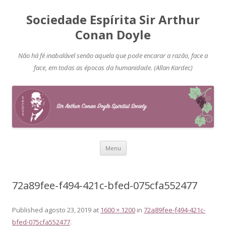
Sociedade Espírita Sir Arthur
Conan Doyle
Não há fé inabalável senão aquela que pode encarar a razão, face a
face, em todas as épocas da humanidade. (Allan Kardec)
Pular
Menu
para
o
conteúdo
72a89fee-f494-421c-bfed-075cfa552477
Published
agosto 23, 2019
at
1600 × 1200
in
72a89fee-f494-421c-
bfed-075cfa552477
.